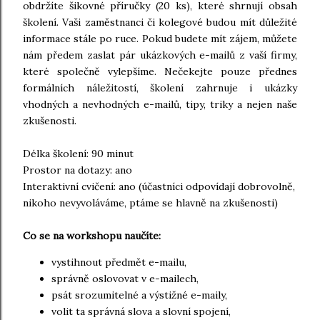
obdržíte šikovné příručky (20 ks), které shrnují obsah
školení. Vaši zaměstnanci či kolegové budou mít důležité
informace stále po ruce. Pokud budete mít zájem, můžete
nám předem zaslat pár ukázkových e-mailů z vaší firmy,
které společně vylepšíme. Nečekejte pouze přednes
formálních náležitostí, školení zahrnuje i ukázky
vhodných a nevhodných e-mailů, tipy, triky a nejen naše
zkušenosti.
Délka školení: 90 minut
Prostor na dotazy: ano
Interaktivní cvičení: ano (účastníci odpovídají dobrovolně,
nikoho nevyvoláváme, ptáme se hlavně na zkušenosti)
Co se na workshopu naučíte:
vystihnout předmět e-mailu,
správně oslovovat v e-mailech,
psát srozumitelné a výstižné e-maily,
volit ta správná slova a slovní spojení,