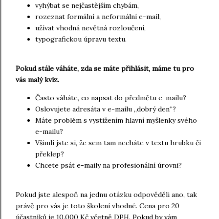
vyhýbat se nejčastějším chybám,
rozeznat formální a neformální e-mail,
užívat vhodná nevětná rozloučení,
typografickou úpravu textu.
Pokud stále váháte, zda se máte přihlásit, máme tu pro
vás malý kvíz.
Často váháte, co napsat do předmětu e-mailu?
Oslovujete adresáta v e-mailu „dobrý den“?
Máte problém s vystižením hlavní myšlenky svého
e-mailu?
Všimli jste si, že sem tam necháte v textu hrubku či
překlep?
Chcete psát e-maily na profesionální úrovni?
Pokud jste alespoň na jednu otázku odpověděli ano, tak
právě pro vás je toto školení vhodné. Cena pro 20
účastníků je 10.000 Kč včetně DPH. Pokud by vám