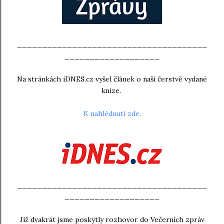
______________________________________
___________________
Na stránkách iDNES.cz vyšel článek o naší čerstvě vydané
knize.
K nahlédnutí zde.
______________________________________
___________________
Již dvakrát jsme poskytly rozhovor do Večerních zpráv