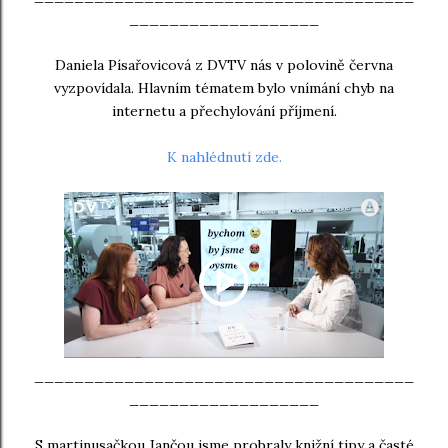
___________________
Daniela Písařovicová z DVTV nás v polovině června
vyzpovídala. Hlavním tématem bylo vnímání chyb na
internetu a přechylování příjmení.
K nahlédnutí zde.
______________________________________
___________________
S martinusačkou Jančou jsme probraly knižní tipy a časté