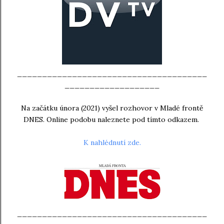
______________________________________
___________________
Na začátku února (2021) vyšel rozhovor v Mladé frontě
DNES. Online podobu naleznete pod tímto odkazem.
K nahlédnutí zde.
______________________________________