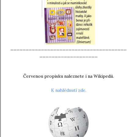
______________________________________
___________________
Červenou propisku naleznete i na Wikipedii.
K nahlédnutí zde.