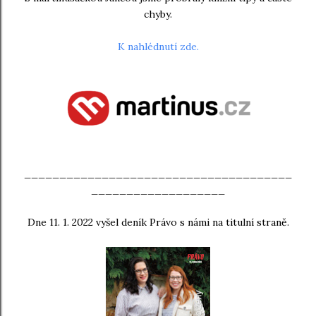
chyby.
K nahlédnutí zde.
______________________________________
___________________
Dne 11. 1. 2022 vyšel deník Právo s námi na titulní straně.