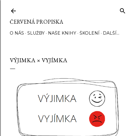
Přeskočit na hlavní obsah
ČERVENÁ PROPISKA
O NÁS
SLUŽBY
NAŠE KNIHY
ŠKOLENÍ
DALŠÍ…
VÝJIMKA × VYJÍMKA