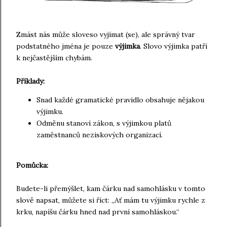
Zmást nás může sloveso vyjímat (se), ale správný tvar
podstatného jména je pouze
výjimka
. Slovo výjimka patří
k nejčastějším chybám.
Příklady:
Snad každé gramatické pravidlo obsahuje nějakou
výjimku.
Odměnu stanoví zákon, s výjimkou platů
zaměstnanců neziskových organizací.
Pomůcka:
Budete-li přemýšlet, kam čárku nad samohlásku v tomto
slově napsat, můžete si říct: „Ať mám tu výjimku rychle z
krku, napíšu čárku hned nad první samohláskou.“