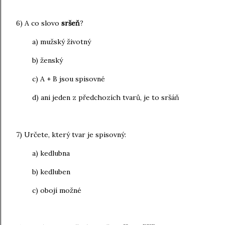
6) A co slovo
sršeň
?
a) mužský životný
b) ženský
c) A + B jsou spisovné
d) ani jeden z předchozích tvarů, je to sršáň
7) Určete, který tvar je spisovný:
a) kedlubna
b) kedluben
c) obojí možné