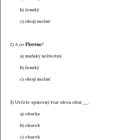
b) ženský
c) obojí možné
2) A co
Florenc
?
a) mužský neživotný
b) ženský
c) obojí možné
3) Určete spisovný tvar slova okur__.
a) okurka
b) okurek
c) oharek