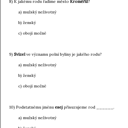
8) K jakému rodu řadíme město
Kroměříž
?
a) mužský neživotný
b) ženský
c) obojí možné
9)
Svízel
ve významu polní byliny je jakého rodu?
a) mužský neživotný
b) ženský
c) obojí možné
10) Podstatnému jménu
esej
přisuzujeme rod ______.
a) mužský neživotný