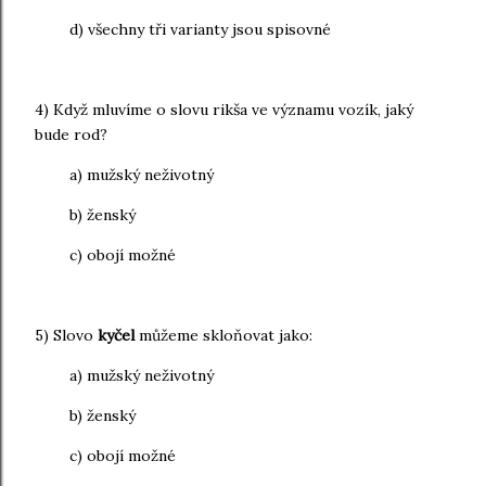
d
) všechny tři varianty jsou spisovné
4) Když mluvíme o slovu rikša ve významu vozík, jaký
bude rod?
a) mužský neživotný
b) ženský
c) obojí možné
5) Slovo
kyčel
můžeme skloňovat jako:
a) mužský neživotný
b) ženský
c) obojí možné