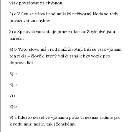
však považovat za chybnou.
2) c V úzu se užívá i rod mužský neživotný. Nedá se tedy
považovat za chybný.
3) a Spisovná varianta je pouze okurka. Zbylé dvě jsou
nářeční.
4) b Toto slovo má i rod muž. životný. Liší se však význam:
ten rikša = člověk, který řídí či tahá lehký vozík pro
dopravu lidí.
5) c
6) c
7) c
8) b
9) a Kdežto svízel ve významu potíž či nesnáz řadíme jak
k rodu muž. neživ., tak i ženskému.