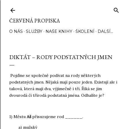
Přeskočit na hlavní obsah
ČERVENÁ PROPISKA
O NÁS
SLUŽBY
NAŠE KNIHY
ŠKOLENÍ
DALŠÍ…
DIKTÁT – RODY PODSTATNÝCH JMEN
Pojďme se společně podívat na rody některých
podstatných jmen. Nějaká mají pouze jeden. Existují ale i
taková, která mají dva, výjimečně i tři. Říká se jim
dvourodá či třírodá podstatná jména. Odhalíte je?
1) Městu
Aš
přisuzujeme rod ______.
a) mužský