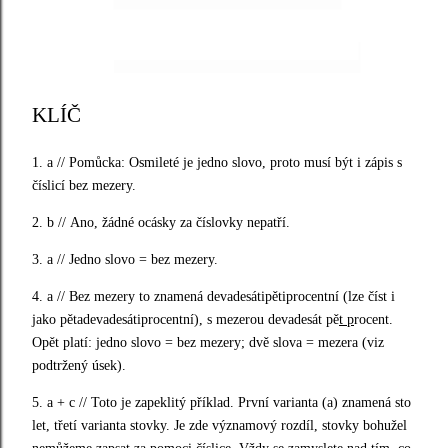
KLÍČ
1. a // Pomůcka: Osmileté je jedno slovo, proto musí být i zápis s
číslicí bez mezery.
2. b //
Ano, žádné ocásky za číslovky nepatří.
3. a // Jedno slovo = bez mezery.
4. a //
Bez mezery to znamená devadesátipětiprocentní (lze číst i
jako pětadevadesátiprocentní), s mezerou devadesát pě
t p
rocent.
Opět platí: jedno slovo = bez mezery; dvě slova = mezera (viz
podtržený úsek).
5. a + c // Toto je zapeklitý příklad. První varianta (a) znamená sto
let, třetí varianta stovky. Je zde významový rozdíl, stovky bohužel