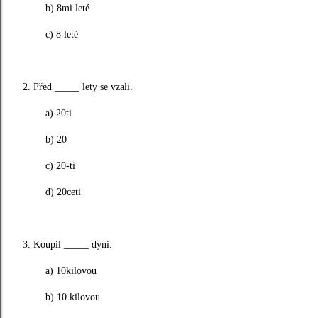
b) 8mi leté
c) 8 leté
2. Před _____ lety se vzali.
a) 20ti
b) 20
c) 20-ti
d) 20ceti
3. Koupil _____ dýni.
a) 10kilovou
b) 10 kilovou