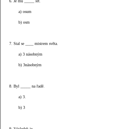
6. Je mu _____ let.
a) osum
b) osm
7. Stal se ____ mistrem světa.
a) 3 násobným
b) 3násobným
8. Byl _____ na řadě.
a) 3.
b) 3
9. Výsledek je _____.