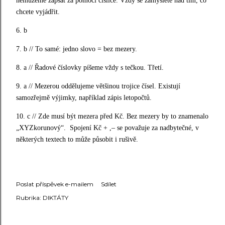
nemůžeme zapsat za pomoci číslice. Vždy se zamyslete nad tím, co
chcete vyjádřit.
6. b
7. b // To samé: jedno slovo = bez mezery.
8. a //
Řadové číslovky píšeme vždy s tečkou. Třetí.
9. a //
Mezerou oddělujeme většinou trojice čísel. Existují
samozřejmě výjimky, například zápis letopočtů.
10. c //
Zde musí být mezera před Kč. Bez mezery by to znamenalo
„XYZkorunový“.
Spojení Kč + ,– se považuje za nadbytečné, v
některých textech to může působit i rušivě.
Poslat příspěvek e-mailem
Sdílet
Rubrika:
DIKTÁTY