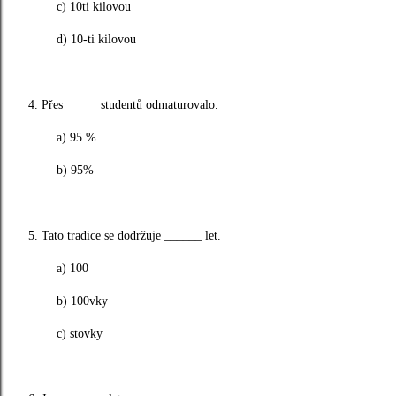
c) 10ti kilovou
d) 10-ti kilovou
4. Přes _____ studentů odmaturovalo.
a) 95 %
b) 95%
5. Tato tradice se dodržuje ______ let.
a) 100
b) 100vky
c) stovky