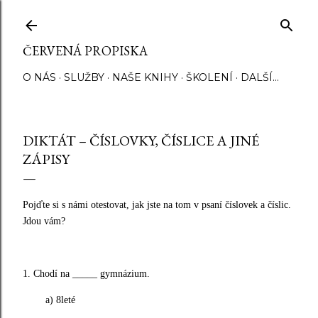
Přeskočit na hlavní obsah
ČERVENÁ PROPISKA
O NÁS
SLUŽBY
NAŠE KNIHY
ŠKOLENÍ
DALŠÍ…
DIKTÁT – ČÍSLOVKY, ČÍSLICE A JINÉ
ZÁPISY
Pojďte si s námi otestovat, jak jste na tom v psaní číslovek a číslic.
Jdou vám?
1. Chodí na _____ gymnázium.
a) 8leté