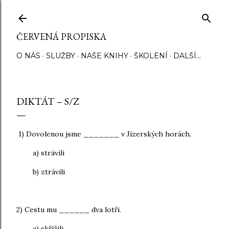
Přeskočit na hlavní obsah
ČERVENÁ PROPISKA
O NÁS
SLUŽBY
NAŠE KNIHY
ŠKOLENÍ
DALŠÍ…
DIKTÁT – S/Z
1) Dovolenou jsme _______ v Jizerských horách.
a) strávili
b) ztrávili
2) Cestu mu ______ dva lotři.
a) skřížili