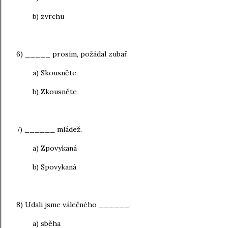
b) zvrchu
6) _____ prosím, požádal zubař.
a) Skousněte
b) Zkousněte
7) ______ mládež.
a) Zpovykaná
b) Spovykaná
8) Udali jsme válečného ______.
a) sběha