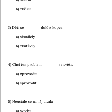
b) zkřížili
3) Děti se ______ dolů z kopce.
a) skutálely
b) zkutálely
4) Chci ten problem ______ ze světa.
a) zprovodit
b) sprovodit
5) Neustále se na něj dívala ______.
a) svrchu