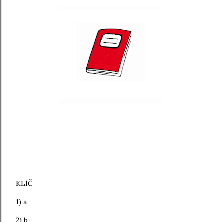
KLÍČ
1) a
2) b