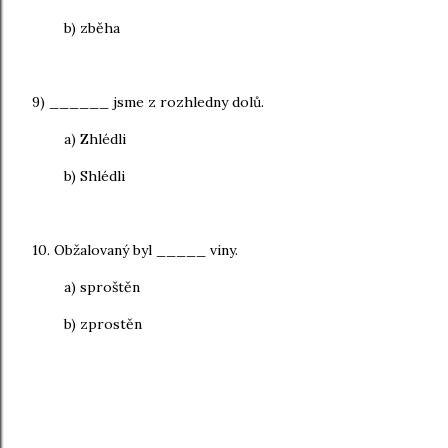
b) zběha
9) ______ jsme z rozhledny dolů.
a) Zhlédli
b) Shlédli
10. Obžalovaný byl _____ viny.
a) sproštěn
b) zprostěn