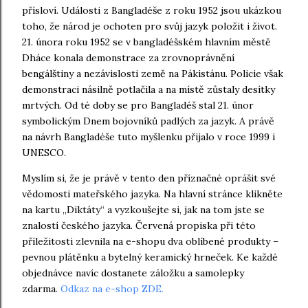
přísloví. Události z Bangladéše z roku 1952 jsou ukázkou
toho, že národ je ochoten pro svůj jazyk položit i život.
21. února roku 1952 se v bangladéšském hlavním městě
Dháce konala demonstrace za zrovnoprávnění
bengálštiny a nezávislosti země na Pákistánu. Policie však
demonstraci násilně potlačila a na místě zůstaly desítky
mrtvých. Od té doby se pro Bangladéš stal 21. únor
symbolickým Dnem bojovníků padlých za jazyk. A právě
na návrh Bangladéše tuto myšlenku přijalo v roce 1999 i
UNESCO.
Myslím si, že je právě v tento den příznačné oprášit své
vědomosti mateřského jazyka. Na hlavní stránce klikněte
na kartu „Diktáty“ a vyzkoušejte si, jak na tom jste se
znalostí českého jazyka. Červená propiska při této
příležitosti zlevnila na e-shopu dva oblíbené produkty –
pevnou plátěnku a bytelný keramický hrneček. Ke každé
objednávce navíc dostanete záložku a samolepky
zdarma.
Odkaz na e-shop ZDE.