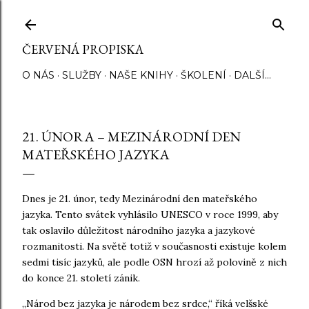
Přeskočit na hlavní obsah
ČERVENÁ PROPISKA
O NÁS
SLUŽBY
NAŠE KNIHY
ŠKOLENÍ
DALŠÍ…
21. ÚNORA – MEZINÁRODNÍ DEN
MATEŘSKÉHO JAZYKA
Dnes je 21. únor, tedy Mezinárodní den mateřského
jazyka. Tento svátek vyhlásilo UNESCO v roce 1999, aby
tak oslavilo důležitost národního jazyka a jazykové
rozmanitosti. Na světě totiž v současnosti existuje kolem
sedmi tisíc jazyků, ale podle OSN hrozí až polovině z nich
do konce 21. století zánik.
„Národ bez jazyka je národem bez srdce,“ říká velšské