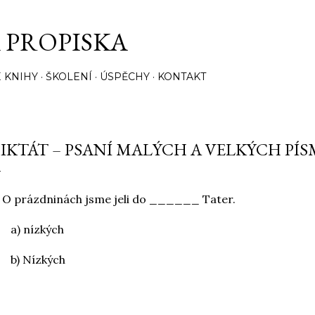
Přeskočit na hlavní obsah
 PROPISKA
 KNIHY
ŠKOLENÍ
ÚSPĚCHY
KONTAKT
IKTÁT – PSANÍ MALÝCH A VELKÝCH PÍS
 O prázdninách jsme jeli do ______ Tater.
a) nízkých
b) Nízkých