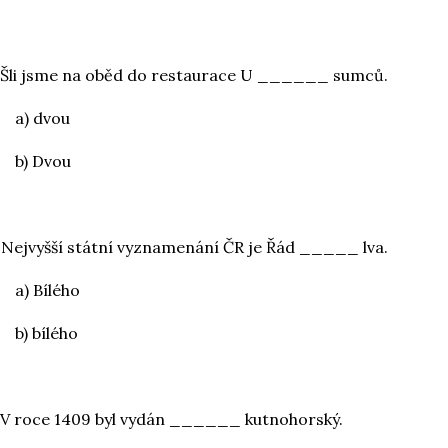
 Šli jsme na oběd do restaurace U ______ sumců.
a) dvou
b) Dvou
 Nejvyšší státní vyznamenání ČR je Řád _____ lva.
a) Bílého
b) bílého
 V roce 1409 byl vydán ______ kutnohorský.