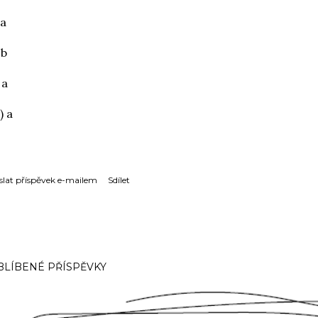
 a
 b
 a
) a
slat příspěvek e-mailem
Sdílet
BLÍBENÉ PŘÍSPĚVKY