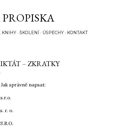
Přeskočit na hlavní obsah
 PROPISKA
 KNIHY
ŠKOLENÍ
ÚSPĚCHY
KONTAKT
IKTÁT – ZKRATKY
 Jak správně napsat:
 s.r.o.
s. r. o.
 S.R.O.