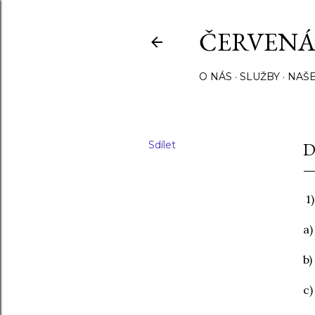
ČERVENÁ
O NÁS
SLUŽBY
NAŠE
Sdílet
D
1)
a)
b) 
c)