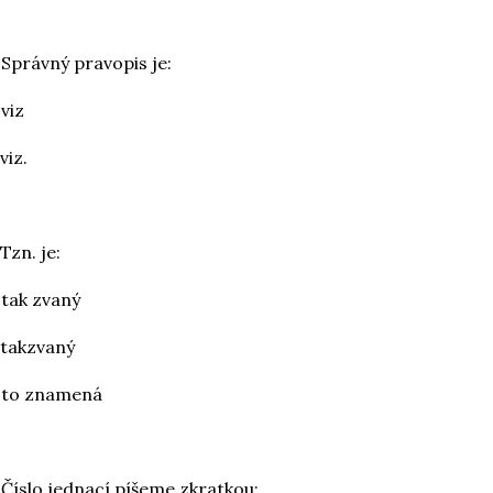
 Správný pravopis je:
 viz
 viz.
 Tzn. je:
 tak zvaný
 takzvaný
 to znamená
 Číslo jednací píšeme zkratkou: