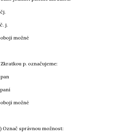
 čj.
č. j.
 obojí možné
 Zkratkou p. označujeme:
 pan
 paní
 obojí možné
) Označ správnou možnost: