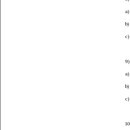
a)
b) 
c)
9)
a)
b)
c)
10