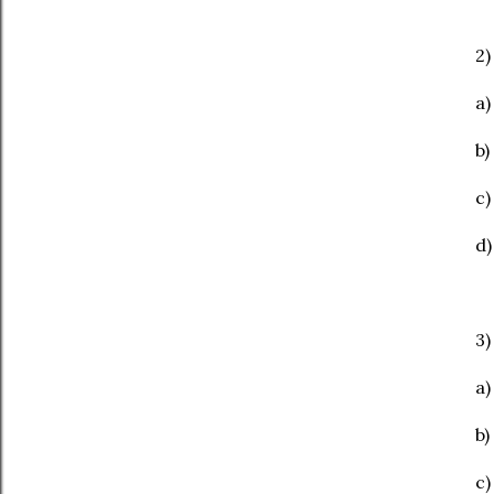
2)
a)
b)
c)
d)
3)
a)
b)
c)