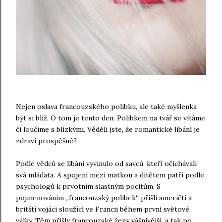
Nejen oslava francouzského polibku, ale také myšlenka
být si blíž. O tom je tento den. Polibkem na tvář se vítáme
či loučíme s blízkými. Věděli jste, že romantické líbání je
zdraví prospěšné?
Podle vědců se líbání vyvinulo od savců, kteří očichávali
svá mláďata. A spojení mezi matkou a dítětem patří podle
psychologů k prvotním slastným pocitům. S
pojmenováním „francouzský polibek“ přišli američtí a
britští vojáci sloužící ve Francii během první světové
války. Těm přišly francouzské ženy vášnivější, a tak po