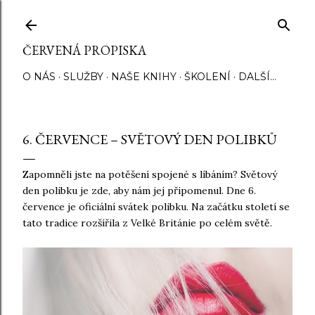
Přeskočit na hlavní obsah
ČERVENÁ PROPISKA
O NÁS
SLUŽBY
NAŠE KNIHY
ŠKOLENÍ
DALŠÍ…
6. ČERVENCE – SVĚTOVÝ DEN POLIBKŮ
Zapomněli jste na potěšení spojené s líbáním? Světový
den polibku je zde, aby nám jej připomenul. Dne 6.
července je oficiální svátek polibku. Na začátku století se
tato tradice rozšířila z Velké Británie po celém světě.