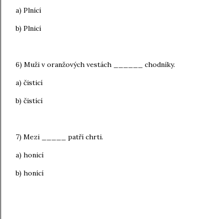
a) Plnící
b) Plnicí
6) Muži v oranžových vestách ______ chodníky.
a) čisticí
b) čistící
7) Mezi _____ patří chrti.
a) honicí
b) honící