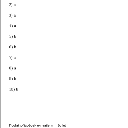
2) a
3) a
4) a
5) b
6) b
7) a
8) a
9) b
10) b
Poslat příspěvek e-mailem
Sdílet