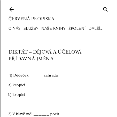
Přeskočit na hlavní obsah
ČERVENÁ PROPISKA
O NÁS
SLUŽBY
NAŠE KNIHY
ŠKOLENÍ
DALŠÍ…
DIKTÁT – DĚJOVÁ A ÚČELOVÁ
PŘÍDAVNÁ JMÉNA
1) Dědeček _____ zahradu.
a) kropicí
b) kropící
2) V hlavě měl ______ pocit.