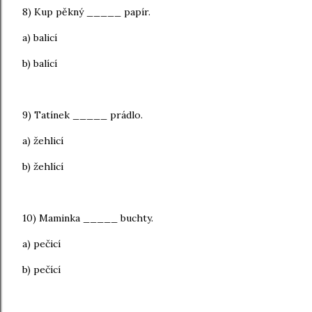
8) Kup pěkný _____ papír.
a) balicí
b) balící
9) Tatínek _____ prádlo.
a) žehlicí
b) žehlící
10) Maminka _____ buchty.
a) pečicí
b) pečící