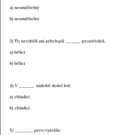
a) nesmiřitelný
b) nesmiřítelný
3) To nevybělí ani sebelepší _____ prostředek.
a) bělicí
b) bělící
4) V _____ nádobě došel led.
a) chladicí
b) chladící
5) ______ pero vyschlo.