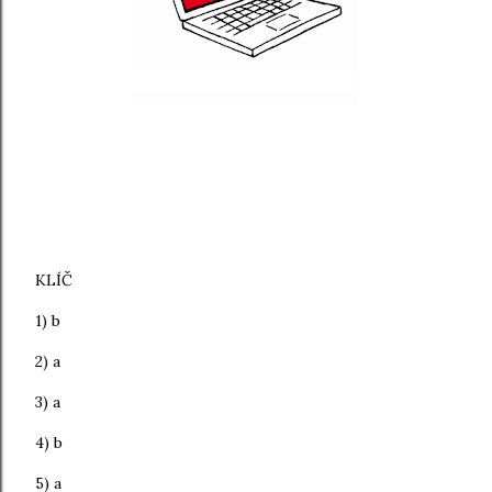
KLÍČ
1) b
2) a
3) a
4) b
5) a