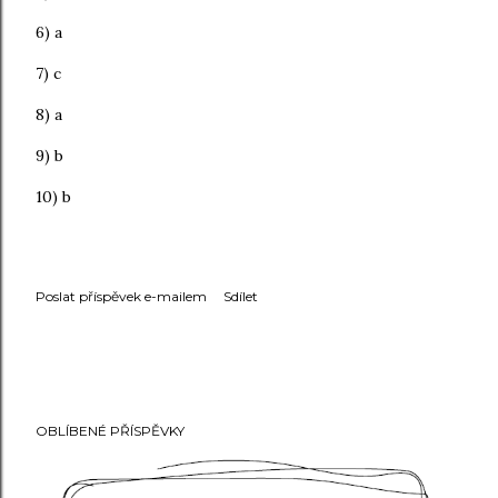
6) a
7) c
8) a
9) b
10) b
Poslat příspěvek e-mailem
Sdílet
OBLÍBENÉ PŘÍSPĚVKY