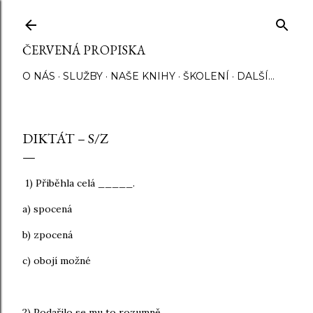
Přeskočit na hlavní obsah
ČERVENÁ PROPISKA
O NÁS
SLUŽBY
NAŠE KNIHY
ŠKOLENÍ
DALŠÍ…
DIKTÁT – S/Z
1) Přiběhla celá _____.
a) spocená
b) zpocená
c) obojí možné
2) Podařilo se mu to rozumně ____.