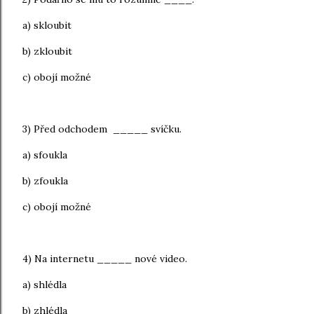
a) skloubit
b) zkloubit
c) obojí možné
3) Před odchodem _____ svíčku.
a) sfoukla
b) zfoukla
c) obojí možné
4) Na internetu _____ nové video.
a) shlédla
b) zhlédla