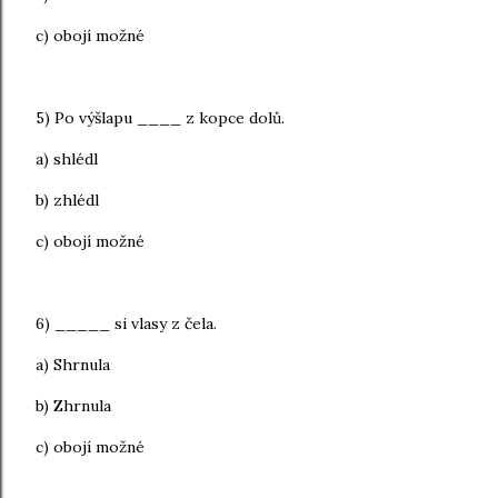
c) obojí možné
5) Po výšlapu ____ z kopce dolů.
a) shlédl
b) zhlédl
c) ob
ojí možné
6) _____ si vlasy z čela.
a) Shrnula
b) Zhrnula
c) obojí možné