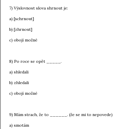
7) Výslovnost slova shrnout je:
a)
[schrnout]
b) [zhrnout]
c) obojí možné
8) Po roce se opět _____.
a) shledali
b) zhledali
c) obojí možné
9) Mám strach, že to ______. (že se mi to nepovede)
a) smotám