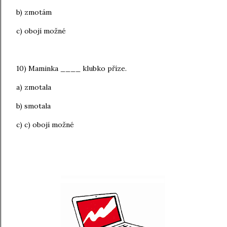
b) zmotám
c) obojí možné
10) Maminka ____ klubko příze.
a) zmotala
b) smotala
c) c) obojí možné