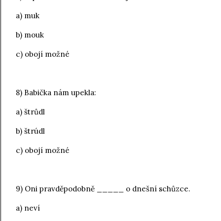
a) muk
b) mouk
c) obojí možné
8) Babička nám upekla:
a) štrůdl
b) štrúdl
c) obojí možné
9) Oni pravděpodobně _____ o dnešní schůzce.
a) neví