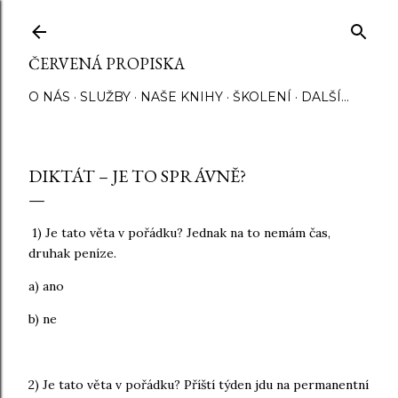
Přeskočit na hlavní obsah
ČERVENÁ PROPISKA
O NÁS
SLUŽBY
NAŠE KNIHY
ŠKOLENÍ
DALŠÍ…
DIKTÁT – JE TO SPRÁVNĚ?
1) Je tato věta v pořádku? Jednak na to nemám čas,
druhak peníze.
a) ano
b) ne
2) Je tato věta v pořádku? Příští týden jdu na permanentní