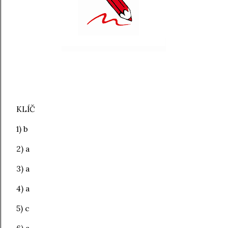
KLÍČ
1) b
2) a
3) a
4) a
5) c