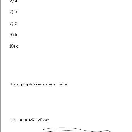
6) a
7) b
8) c
9) b
10) c
Poslat příspěvek e-mailem
Sdílet
OBLÍBENÉ PŘÍSPĚVKY