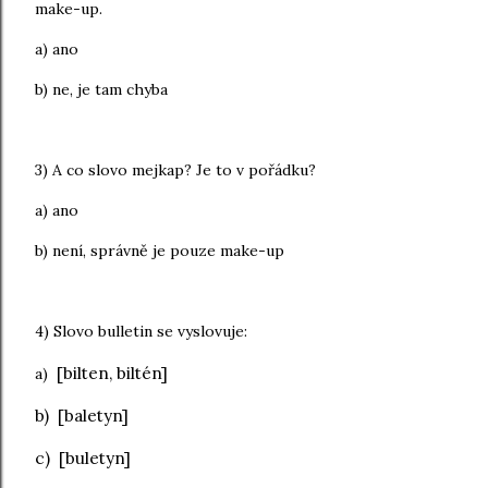
make-up.
a) ano
b) ne, je tam chyba
3) A co slovo mejkap? Je to v pořádku?
a) ano
b) není, správně je pouze make-up
4) Slovo bulletin se vyslovuje:
[bilten, biltén]
a)
b)
[baletyn]
c)
[buletyn
]